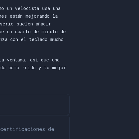
o un velocista usa una
nes están mejorando la
 serio suelen añadir
ue un cuarto de minuto de
nza con el teclado mucho
la ventana, así que una
ado como ruido y tu mejor
certificaciones de