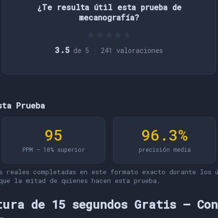
¿Te resulta útil esta prueba de
mecanografía?
★
★
★
★
★
3.5
de 5 ·
241
valoraciones
sta Prueba
95
96.3%
PPM — 10% superior
precisión media
s reales completadas en este formato exacto durante los ú
que la mitad de quienes hacen esta prueba.
tura de 15 segundos Gratis — Co