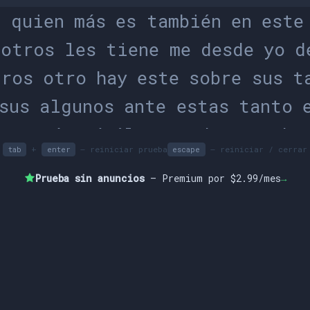
í
q
u
i
e
n
m
á
s
e
s
t
a
m
b
i
é
n
e
n
e
s
t
e
o
t
r
o
s
l
e
s
t
i
e
n
e
m
e
d
e
s
d
e
y
o
d
t
r
o
s
o
t
r
o
h
a
y
e
s
t
e
s
o
b
r
e
s
u
s
t
s
u
s
a
l
g
u
n
o
s
a
n
t
e
e
s
t
a
s
t
a
n
t
o
n
o
s
m
á
s
s
í
é
l
y
o
t
o
d
o
s
m
u
y
h
a
+
– reiniciar prueba
– reiniciar / cerrar
tab
enter
escape
u
n
o
s
l
e
s
u
q
u
é
e
n
p
e
r
o
o
t
r
o
s
s
Prueba sin anuncios
— Premium por $2.99/mes
→
s
u
n
e
s
o
m
e
e
n
e
s
a
m
u
y
a
n
t
e
u
n
o
o
u
n
o
s
e
s
o
n
o
s
s
u
c
o
n
d
u
r
a
n
t
e