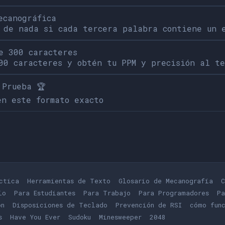
ecanográfica
 de nada si cada tercera palabra contiene un 
e 300 caracteres
00 caracteres y obtén tu PPM y precisión al t
 Prueba 🏆
en este formato exacto
ctica
Herramientas de Texto
Glosario de Mecanografía
C
io
Para Estudiantes
Para Trabajo
Para Programadores
Pa
ón
Disposiciones de Teclado
Prevención de RSI
cómo func
s
Play
Have You Ever
Play
Sudoku
Play
Minesweeper
Play
2048