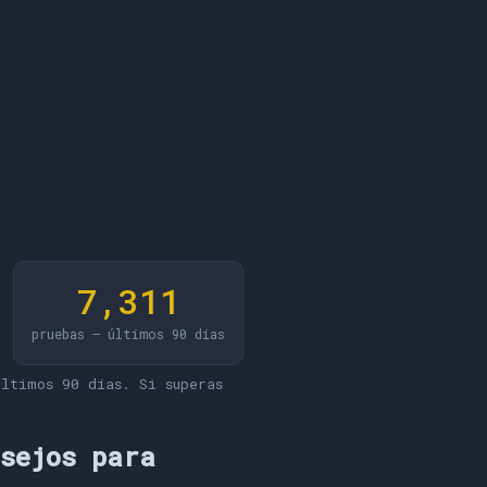
7,311
pruebas — últimos 90 días
ltimos 90 días. Si superas
nsejos para