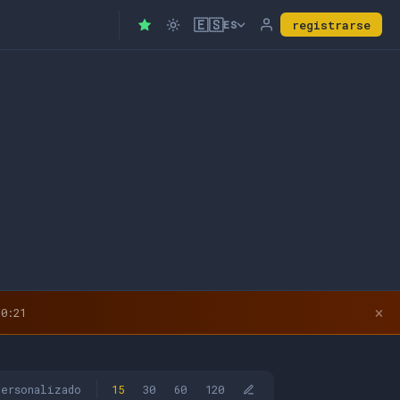
🇪🇸
registrarse
ES
×
0:20
personalizado
15
30
60
120