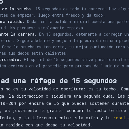
o
 de la prueba.
15 segundos es toda tu carrera. Haz algun
ntes de empezar, luego entra fresco y da todo.
bra rápido.
Dudar en la palabra inicial cuesta una parte
tud. No pienses: simplemente empieza.
ante la carrera.
En 15 segundos, detenerte a corregir un
 error. Sigue adelante y mejora la precisión en una prue
Como la prueba es tan corta, tu mejor puntuación rara v
ras tus dedos están calientes.
promedio.
El sprint de 15 segundos sirve para identific
ica centrada en el promedio para pruebas de 1 minuto o m
dad una ráfaga de 15 segundos
os no es tu velocidad de escritura: es tu techo. Com
ga, la distracción o siquiera una segunda duda, las 
 10–20% por encima de lo que puedes sostener durante
, es justamente la gracia: conocer tu techo te dice 
rfectas, y la diferencia entre esta cifra y tu
result
la rapidez con que decae tu velocidad.