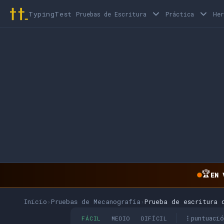
TypingTest
Pruebas de Escritura
Práctica
He
🏆
EN 
Inicio
›
Pruebas de Mecanografía
›
Prueba de escritura 
puntuaci
FÁCIL
MEDIO
DIFÍCIL