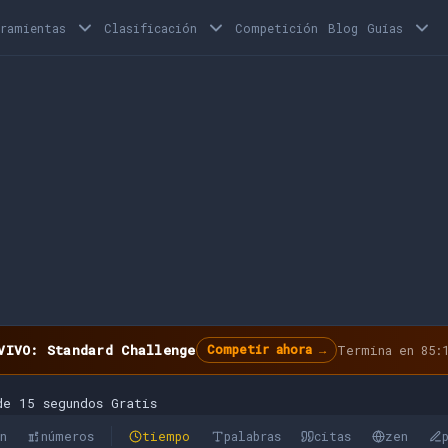
rramientas
Clasificación
Competición
Blog
Guías
VIVO: Standard Challenge
Competir ahora →
Termina en 85:1
de 15 segundos Gratis
ón
números
tiempo
palabras
citas
zen