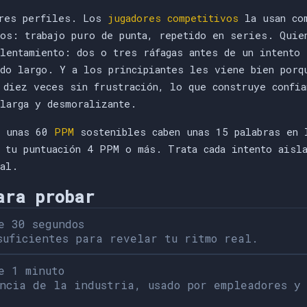
tres perfiles. Los
jugadores competitivos
la usan com
ros: trabajo puro de punta, repetido en series. Quie
alentamiento: dos o tres ráfagas antes de un intento
ado largo. Y a los principiantes les viene bien porq
 diez veces sin frustración, lo que construye confia
 larga y desmoralizante.
a unas 60
PPM
sostenibles caben unas 15 palabras en 
e tu puntuación 4 PPM o más. Trata cada intento aisl
ñal.
ara probar
e 30 segundos
suficientes para revelar tu ritmo real.
e 1 minuto
ncia de la industria, usado por empleadores y 