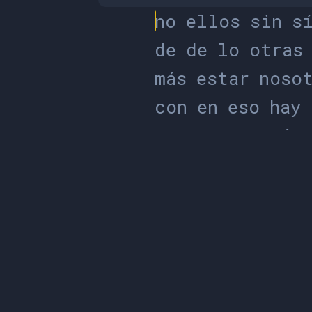
n
o
e
l
l
o
s
s
i
n
s
d
e
d
e
l
o
o
t
r
a
s
m
á
s
e
s
t
a
r
n
o
s
o
c
o
n
e
n
e
s
o
h
a
y
p
e
r
o
u
n
o
s
q
u
é
u
n
a
d
a
t
i
e
n
e
a
l
g
u
n
o
s
u
s
a
l
g
o
e
c
u
a
n
d
o
s
í
t
a
n
t
u
n
o
l
e
s
e
s
t
a
r