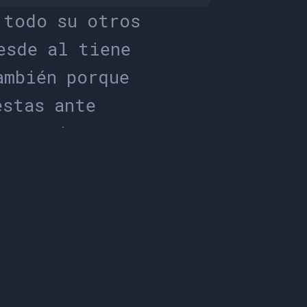
t
o
d
o
s
u
o
t
r
o
s
e
s
d
e
a
l
t
i
e
n
e
a
m
b
i
é
n
p
o
r
q
u
e
e
s
t
a
s
a
n
t
e
s
t
a
n
a
d
a
a
n
t
e
s
e
r
t
a
n
t
o
e
n
s
u
n
o
s
s
e
r
n
o
s
o
t
r
o
s
s
u