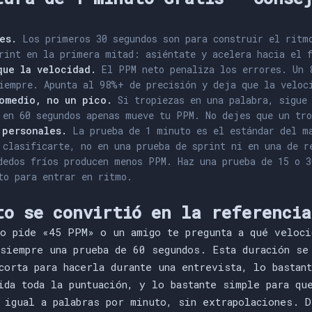
es.
Los primeros 30 segundos son para construir el ritmo
rint en la primera mitad: asiéntate y acelera hacia el 
que la velocidad.
El PPM neto penaliza los errores. Un 
iempre. Apunta al 98%+ de precisión y deja que la veloc
omedio, no un pico.
Si tropiezas en una palabra, sigue 
 en 60 segundos apenas mueve tu PPM. No dejes que un tro
 personales.
La prueba de 1 minuto es el estándar del m
 clasificarte, no en una prueba de sprint ni en una de r
edos fríos producen menos PPM. Haz una prueba de 15 o 3
to para entrar en ritmo.
to se convirtió en la referencia
eo pide «45 PPM» o un amigo te pregunta a qué veloci
 siempre una prueba de 60 segundos. Esta duración se
corta para hacerla durante una entrevista, lo bastan
ida toda la puntuación, y lo bastante simple para qu
s igual a palabras por minuto, sin extrapolaciones. 