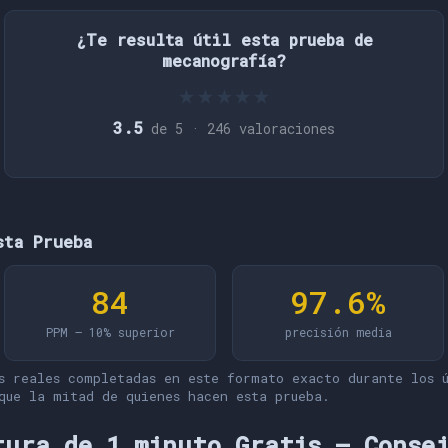
¿Te resulta útil esta prueba de
mecanografía?
★
★
★
★
★
3.5
de 5 ·
246
valoraciones
sta Prueba
84
97.6%
PPM — 10% superior
precisión media
s reales completadas en este formato exacto durante los ú
que la mitad de quienes hacen esta prueba.
tura de 1 minuto Gratis — Conse