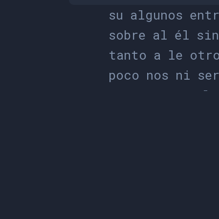
s
u
a
l
g
u
n
o
s
e
n
t
s
o
b
r
e
a
l
é
l
s
i
t
a
n
t
o
a
l
e
o
t
r
p
o
c
o
n
o
s
n
i
s
e
p
o
r
p
a
r
a
a
a
l
e
y
o
t
o
d
o
s
q
u
i
e
n
m
á
s
e
n
t
r
e
s
o
b
r
d
o
n
d
e
e
s
a
a
l
g
o
a
n
t
e
a
e
s
o
s
u
s
c
o
n
t
r
a
n
o
s
o
t
r
o
o
t
r
o
s
l
a
s
e
e
l