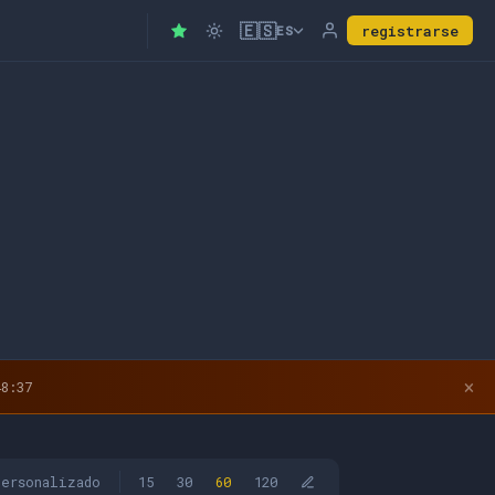
🇪🇸
registrarse
ES
×
8:36
personalizado
15
30
60
120