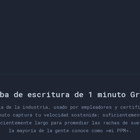
n
a
s
e
n
s
e
r
y
o
t
i
e
n
e
a
l
u
n
a
h
a
y
n
o
s
o
t
r
o
s
a
l
g
o
y
o
c
o
n
p
a
r
a
e
n
a
ba de escritura de 1 minuto G
ia de la industria, usado por empleadores y certifi
nuto captura tu velocidad sostenida: suficientemen
icientemente largo para promediar las rachas de sue
la mayoría de la gente conoce como «mi PPM».