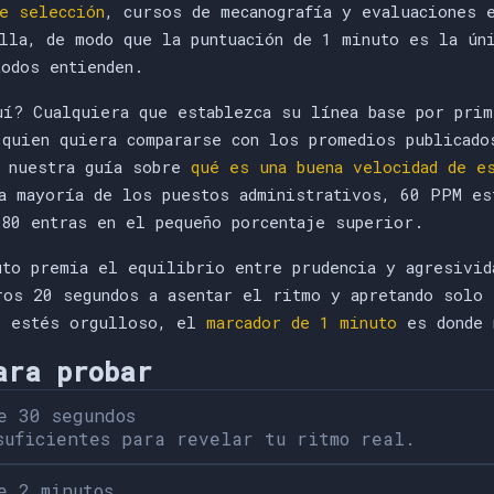
de selección
, cursos de mecanografía y evaluaciones 
ella, de modo que la puntuación de 1 minuto es la ún
todos entienden.
uí? Cualquiera que establezca su línea base por prim
 quien quiera compararse con los promedios publicado
n nuestra guía sobre
qué es una buena velocidad de e
a mayoría de los puestos administrativos, 60 PPM es
 80 entras en el pequeño porcentaje superior.
uto premia el equilibrio entre prudencia y agresivid
ros 20 segundos a asentar el ritmo y apretando solo 
e estés orgulloso, el
marcador de 1 minuto
es donde 
ara probar
e 30 segundos
suficientes para revelar tu ritmo real.
e 2 minutos