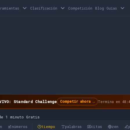
rramientas
Clasificación
Competición
Blog
Guías
VIVO: Standard Challenge
Competir ahora →
Termina en 48:4
de 1 minuto Gratis
ón
números
tiempo
palabras
citas
zen