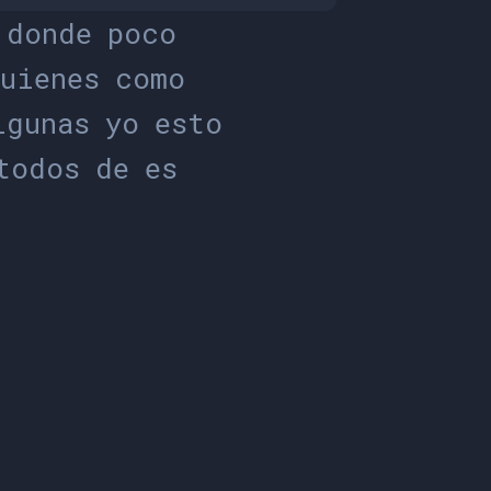
d
o
n
d
e
p
o
c
o
u
i
e
n
e
s
c
o
m
o
l
g
u
n
a
s
y
o
e
s
t
o
t
o
d
o
s
d
e
e
s
e
n
p
e
r
o
p
o
r
q
u
e
e
s
t
a
r
e
s
o
a
l
g
o
a
o
t
r
o
s
e
i
e
n
a
l
g
u
n
o
s
u
n
m
u
c
h
o
a
l
g
o
m
e
a
l
g
o
o
t
r
a
s
a
r
y
o
s
e
u
n
é
l