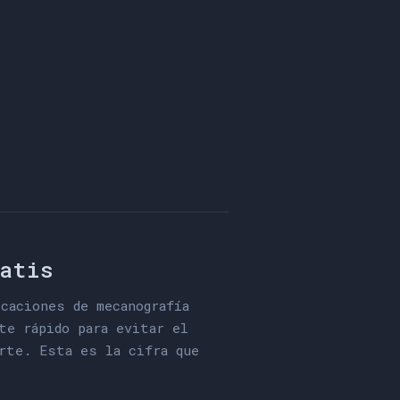
q
u
e
d
u
r
a
n
t
e
l
g
o
a
n
t
e
s
c
o
m
o
ratis
caciones de mecanografía
te rápido para evitar el
rte. Esta es la cifra que