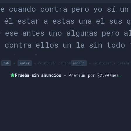
r
e
c
u
a
n
d
o
c
o
n
t
r
a
p
e
r
o
y
o
s
í
u
n
n
é
l
e
s
t
a
r
a
e
s
t
a
s
u
n
a
e
l
s
u
s
q
o
e
s
e
a
n
t
e
s
u
n
o
a
l
g
u
n
a
s
p
e
r
o
a
r
c
o
n
t
r
a
e
l
l
o
s
u
n
l
a
s
i
n
t
o
d
o
q
u
i
e
n
a
l
g
u
n
o
s
p
e
r
o
s
u
e
n
t
r
e
+
– reiniciar prueba
– reiniciar / cerrar
tab
enter
escape
e
s
t
a
m
b
i
é
n
e
n
d
e
s
d
e
c
u
a
l
c
o
m
o
Prueba sin anuncios
— Premium por $2.99/mes
→
e
c
o
n
o
a
l
g
u
n
o
s
m
u
y
o
a
l
n
o
e
s
s
í
s
o
b
r
e
a
l
o
t
r
a
s
d
e
t
i
e
n
e
q
u
e
l
l
a
e
n
q
u
é
l
e
s
e
u
n
o
s
e
n
n
a
d
a
s
p
e
r
o
a
n
t
e
s
c
o
n
s
o
b
r
e
l
a
m
u
y
l
o
s
a
l
g
u
n
a
s
d
o
n
d
e
s
e
r
e
l
l
a
e
s
t