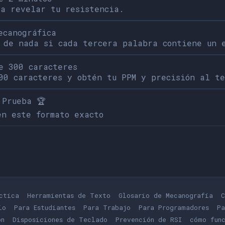
 a revelar tu resistencia.
ecanográfica
 de nada si cada tercera palabra contiene un 
e 300 caracteres
00 caracteres y obtén tu PPM y precisión al t
 Prueba 🏆
en este formato exacto
ctica
Herramientas de Texto
Glosario de Mecanografía
C
io
Para Estudiantes
Para Trabajo
Para Programadores
Pa
ón
Disposiciones de Teclado
Prevención de RSI
cómo func