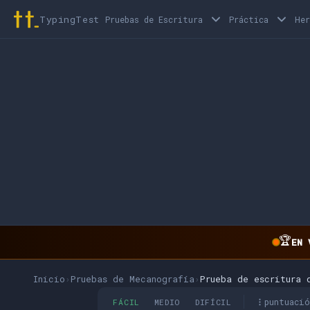
TypingTest
Pruebas de Escritura
Práctica
He
🏆
EN 
Inicio
›
Pruebas de Mecanografía
›
Prueba de escritura 
puntuaci
FÁCIL
MEDIO
DIFÍCIL