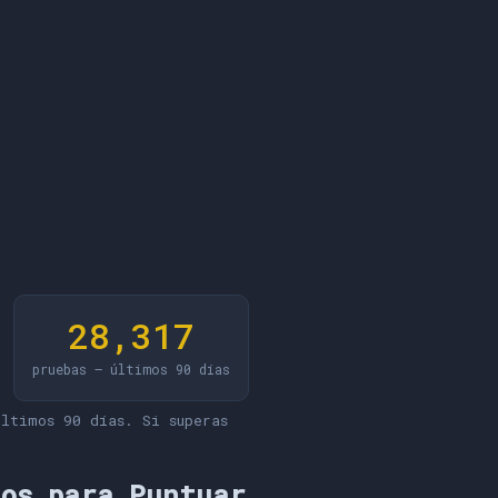
28,317
pruebas — últimos 90 días
ltimos 90 días. Si superas
jos para Puntuar