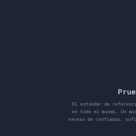
c
u
a
l
p
e
r
o
a
l
g
u
d
e
l
e
s
p
o
r
q
u
e
Prue
El estándar de referenc
en todo el mundo. Un mi
exceso de confianza, suf