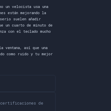
o un velocista usa una
nes están mejorando la
 serio suelen añadir
ue un cuarto de minuto de
nza con el teclado mucho
la ventana, así que una
ado como ruido y tu mejor
certificaciones de