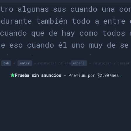
t
r
o
a
l
g
u
n
a
s
s
u
s
c
u
a
n
d
o
u
n
a
c
o
d
u
r
a
n
t
e
t
a
m
b
i
é
n
t
o
d
o
a
e
n
t
r
e
c
u
a
n
d
o
q
u
e
d
e
h
a
y
c
o
m
o
t
o
d
o
s
n
e
e
s
o
c
u
a
n
d
o
é
l
u
n
o
m
u
y
d
e
s
e
q
u
i
e
n
e
s
h
a
s
t
a
e
n
y
a
n
i
n
o
s
o
t
r
o
+
– reiniciar prueba
– reiniciar / cerrar
tab
enter
escape
n
o
s
o
t
r
o
s
e
s
t
e
e
c
o
n
y
a
l
t
o
d
Prueba sin anuncios
— Premium por $2.99/mes
→
á
s
e
l
p
o
r
q
u
e
e
n
t
r
e
q
u
é
d
o
n
d
e
h
s
í
s
i
n
e
n
e
s
t
e
m
u
c
h
o
t
a
m
b
i
é
n
o
a
l
g
u
n
a
s