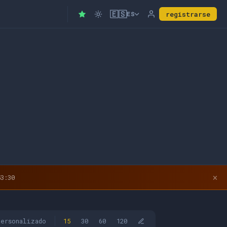
🇪🇸
registrarse
ES
×
3:29
personalizado
15
30
60
120