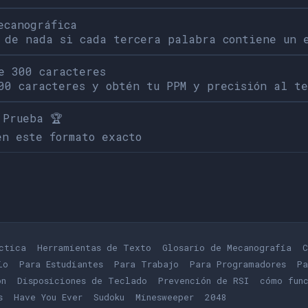
ecanográfica
 de nada si cada tercera palabra contiene un 
e 300 caracteres
00 caracteres y obtén tu PPM y precisión al t
 Prueba 🏆
en este formato exacto
ctica
Herramientas de Texto
Glosario de Mecanografía
C
io
Para Estudiantes
Para Trabajo
Para Programadores
Pa
ón
Disposiciones de Teclado
Prevención de RSI
cómo func
s
Play
Have You Ever
Play
Sudoku
Play
Minesweeper
Play
2048