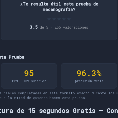
¿Te resulta útil esta prueba de
mecanografía?
★
★
★
★
★
3.5
de 5 ·
255
valoraciones
sta Prueba
95
96.3%
PPM — 10% superior
precisión media
s reales completadas en este formato exacto durante los ú
que la mitad de quienes hacen esta prueba.
tura de 15 segundos Gratis — Co