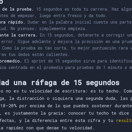
o
 de la prueba.
15 segundos es toda tu carrera. Haz algun
ntes de empezar, luego entra fresco y da todo.
bra rápido.
Dudar en la palabra inicial cuesta una parte
tud. No pienses: simplemente empieza.
ante la carrera.
En 15 segundos, detenerte a corregir un
 error. Sigue adelante y mejora la precisión en una prue
Como la prueba es tan corta, tu mejor puntuación rara v
ras tus dedos están calientes.
promedio.
El sprint de 15 segundos sirve para identific
ica centrada en el promedio para pruebas de 1 minuto o m
dad una ráfaga de 15 segundos
os no es tu velocidad de escritura: es tu techo. Com
ga, la distracción o siquiera una segunda duda, las 
 10–20% por encima de lo que puedes sostener durante
, es justamente la gracia: conocer tu techo te dice 
rfectas, y la diferencia entre esta cifra y tu
result
la rapidez con que decae tu velocidad.