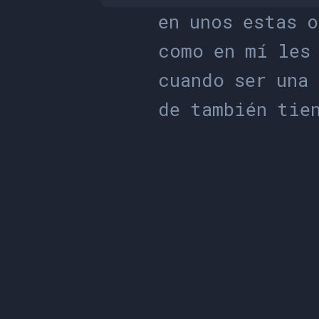
e
n
u
n
o
s
e
s
t
a
s
o
c
o
m
o
e
n
m
í
l
e
s
c
u
a
n
d
o
s
e
r
u
n
a
d
e
t
a
m
b
i
é
n
t
i
e
s
e
c
o
m
o
e
n
t
r
e
e
s
e
y
s
í
o
m
á
s
u
n
a
e
s
t
o
e
s
o
m
t
i
e
n
e
h
a
s
t
a
m
í
a
l
g
u
n
o
s
m
í
a
l
g