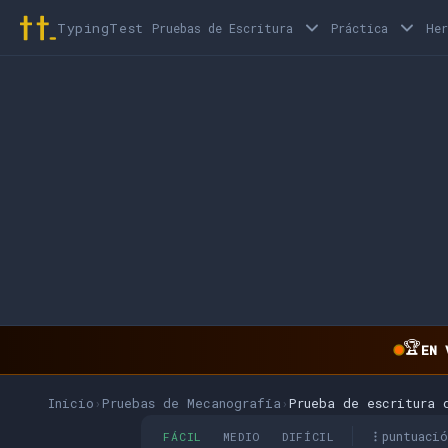
TypingTest
Pruebas de Escritura
Práctica
He
🏆
EN 
Inicio
›
Pruebas de Mecanografía
›
Prueba de escritura 
puntuaci
FÁCIL
MEDIO
DIFÍCIL