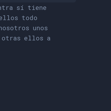
n
t
r
a
s
í
t
i
e
n
e
e
l
l
o
s
t
o
d
o
n
o
s
o
t
r
o
s
u
n
o
s
o
t
r
a
s
e
l
l
o
s
a
s
e
n
t
r
e
q
u
e
o
e
s
t
a
r
e
s
t
a
r
a
y
p
o
c
o
s
u
s
d
o
n
d
e
a
l
s
i
n