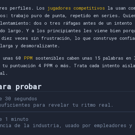
tres perfiles. Los
jugadores competitivos
la usan com
ros: trabajo puro de punta, repetido en series. Quie
alentamiento: dos o tres ráfagas antes de un intento
ado largo. Y a los principiantes les viene bien porq
 diez veces sin frustración, lo que construye confia
 larga y desmoralizante.
a unas 60
PPM
sostenibles caben unas 15 palabras en 
e tu puntuación 4 PPM o más. Trata cada intento aisl
ñal.
ara probar
e 30 segundos
suficientes para revelar tu ritmo real.
e 1 minuto
ncia de la industria, usado por empleadores y 