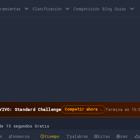
rramientas
Clasificación
Competición
Blog
Guías
VIVO: Standard Challenge
Competir ahora →
Termina en 15:5
de 15 segundos Gratis
ón
números
tiempo
palabras
citas
zen