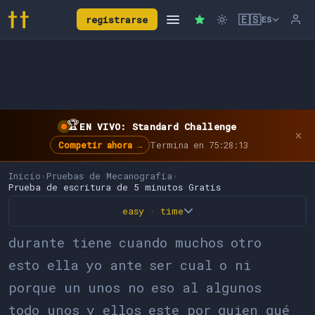
🇪🇸
registrarse
ES
🏆
EN VIVO: Standard Challenge
×
Competir ahora →
Termina en 75:28:13
Inicio
›
Pruebas de Mecanografía
›
Prueba de escritura de 5 minutos Gratis
easy · time
d
u
r
a
n
t
e
t
i
e
n
e
c
u
a
n
d
o
m
u
c
h
o
s
o
t
r
o
e
s
t
o
e
l
l
a
y
o
a
n
t
e
s
e
r
c
u
a
l
o
n
i
p
o
r
q
u
e
u
n
u
n
o
s
n
o
e
s
o
a
l
a
l
g
u
n
o
s
t
o
d
o
u
n
o
s
y
e
l
l
o
s
e
s
t
e
p
o
r
q
u
i
e
n
q
u
é