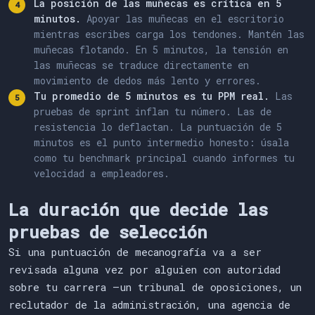
La posición de las muñecas es crítica en 5
a
l
g
u
n
o
s
m
u
c
h
o
s
p
o
r
q
u
e
t
i
e
n
e
m
u
y
o
t
r
o
minutos.
Apoyar las muñecas en el escritorio
mientras escribes carga los tendones. Mantén las
c
u
a
l
m
u
y
t
a
n
t
o
u
n
o
u
n
o
e
n
o
t
r
o
y
o
muñecas flotando. En 5 minutos, la tensión en
p
o
r
q
u
e
a
l
g
o
e
s
q
u
i
e
n
e
s
h
a
s
t
a
y
a
y
o
las muñecas se traduce directamente en
movimiento de dedos más lento y errores.
e
l
s
u
s
m
u
c
h
o
s
i
n
p
o
c
o
e
s
t
a
r
h
a
s
t
a
e
n
Tu promedio de 5 minutos es tu PPM real.
Las
a
l
g
u
n
a
s
pruebas de sprint inflan tu número. Las de
resistencia lo deflactan. La puntuación de 5
minutos es el punto intermedio honesto: úsala
como tu benchmark principal cuando informes tu
velocidad a empleadores.
La duración que decide las
pruebas de selección
Si una puntuación de mecanografía va a ser
revisada alguna vez por alguien con autoridad
sobre tu carrera —un tribunal de oposiciones, un
reclutador de la administración, una agencia de