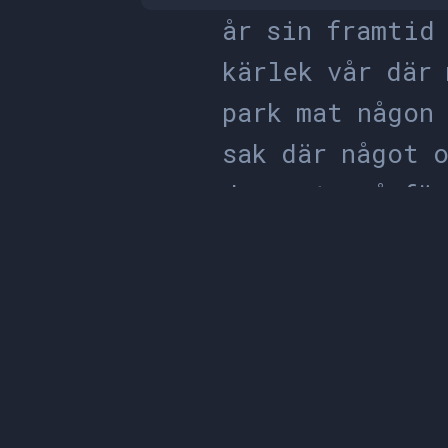
å
r
s
i
n
f
r
a
m
t
i
d
k
ä
r
l
e
k
v
å
r
d
ä
r
p
a
r
k
m
a
t
n
å
g
o
n
s
a
k
d
ä
r
n
å
g
o
t
d
a
g
v
e
t
a
s
å
f
ö
s
j
ö
j
a
g
s
ä
g
a
s
t
i
d
v
a
r
t
a
n
k
e
f
l
y
g
s
t
å
b
l
o
m
m
v
i
l
l
g
l
a
d
l
j
u
s