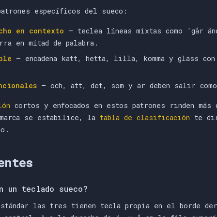
patrones específicos del sueco:
cho en contexto
— teclea líneas mixtas como 'går än
rra en mitad de palabra.
ble
— encadena katt, hetta, lilla, komma y glass con
ncionales
— och, att, det, som y är deben salir como
ión
cortos y enfocados en estos patrones rinden más 
 marca se estabilice, la
tabla de clasificación
te dir
co.
entes
n un teclado sueco?
estándar las tres tienen tecla propia en el borde de