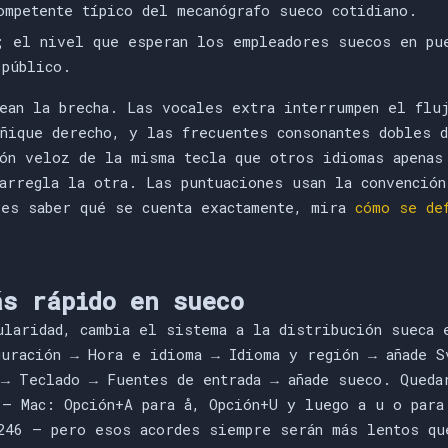
mpetente típico del mecanógrafo sueco cotidiano.
 el nivel que esperan los empleadores suecos en pue
 público.
rean la brecha. Las vocales extra interrumpen el flu
eñique derecho, y las frecuentes consonantes dobles 
ión veloz de la misma tecla que otros idiomas apenas
arregla la otra. Las puntuaciones usan la convención
res saber qué se cuenta exactamente, mira
cómo se de
ás rápido en sueco
ularidad, cambia el sistema a la distribución sueca 
guración → Hora e idioma → Idioma y región → añade S
 → Teclado → Fuentes de entrada → añade sueco. Queda
 — Mac: Opción+A para å, Opción+U y luego a u o para
246 — pero esos acordes siempre serán más lentos qu