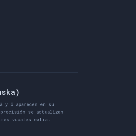
nska)
ä y ö aparecen en su
 precisión se actualizan
tres vocales extra.