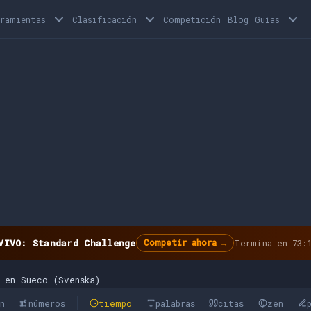
rramientas
Clasificación
Competición
Blog
Guías
VIVO: Standard Challenge
Competir ahora →
Termina en 73:1
 en Sueco (Svenska)
ón
números
tiempo
palabras
citas
zen