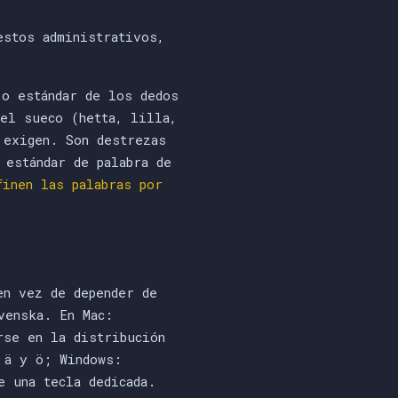
stos administrativos,
jo estándar de los dedos
del sueco (hetta, lilla,
 exigen. Son destrezas
 estándar de palabra de
finen las palabras por
en vez de depender de
venska. En Mac:
rse en la distribución
 ä y ö; Windows:
e una tecla dedicada.