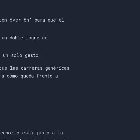
den över ön' para que el
 un doble toque de
 un solo gesto.
que las carreras genéricas
á cómo queda frente a
recho: ö está justo a la