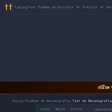
TypingTest
Pruebas de Escritura
Práctica
He
🏆
EN 
Inicio
›
Pruebas de Mecanografía
›
Test de Mecanografía
puntuaci
FÁCIL
MEDIO
DIFÍCIL