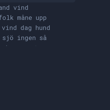
a
n
d
v
i
n
d
f
o
l
k
m
å
n
e
u
p
p
v
i
n
d
d
a
g
h
u
n
d
s
j
ö
i
n
g
e
n
s
å
r
i
n
g
e
n
v
e
t
a
v
e
t
a
s
k
o
g
s
å
r
d
u
p
p
d
e
m
r
r
o
c
k
s
å
s
o
m
r