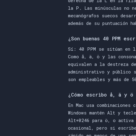
derecha de la L en la fil
la P. Las minúsculas no n
mecanógrafos suecos desar
además de su puntuación ha
¿Son buenas 40 PPM escr
Sí: 40 PPM se sitúan en l
Como å, ä, ö y las conson
equivalen a la destreza d
administrativo y público 
son empleables y más de 5
¿Cómo escribo å, ä y ö 
En Mac usa combinaciones 
Windows mantén Alt y tecl
Alt+0246 para ö, o activa
ocasional, pero si escrib
rápido en menos de una se