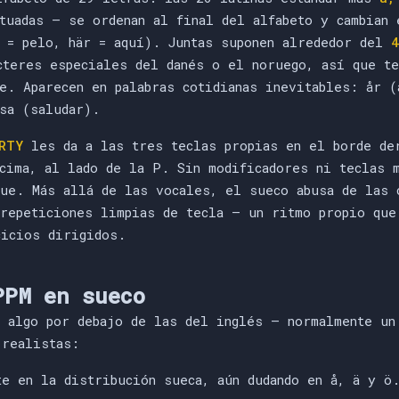
tuadas — se ordenan al final del alfabeto y cambian 
r = pelo, här = aquí). Juntas suponen alrededor del
4
cteres especiales del danés o el noruego, así que te
e. Aparecen en palabras cotidianas inevitables: år (
sa (saludar).
RTY
les da a las tres teclas propias en el borde de
ncima, al lado de la P. Sin modificadores ni teclas 
que. Más allá de las vocales, el sueco abusa de las 
 repeticiones limpias de tecla — un ritmo propio que
cicios dirigidos.
PPM en sueco
n algo por debajo de las del inglés — normalmente u
 realistas:
e en la distribución sueca, aún dudando en å, ä y ö