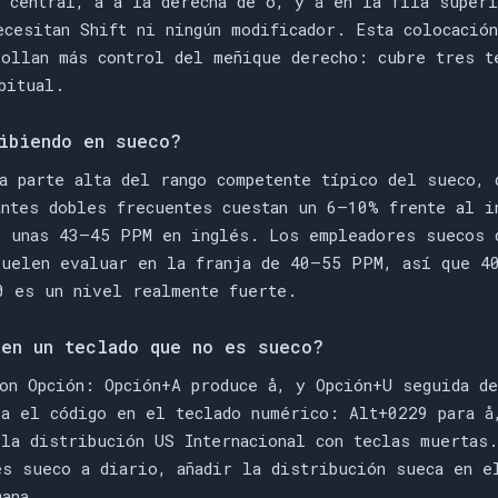
a central, ä a la derecha de ö, y å en la fila super
ecesitan Shift ni ningún modificador. Esta colocació
rollan más control del meñique derecho: cubre tres t
bitual.
ibiendo en sueco?
a parte alta del rango competente típico del sueco,
antes dobles frecuentes cuestan un 6–10% frente al i
e unas 43–45 PPM en inglés. Los empleadores suecos 
suelen evaluar en la franja de 40–55 PPM, así que 4
0 es un nivel realmente fuerte.
en un teclado que no es sueco?
con Opción: Opción+A produce å, y Opción+U seguida d
ea el código en el teclado numérico: Alt+0229 para å
 la distribución US Internacional con teclas muertas
es sueco a diario, añadir la distribución sueca en e
mana.