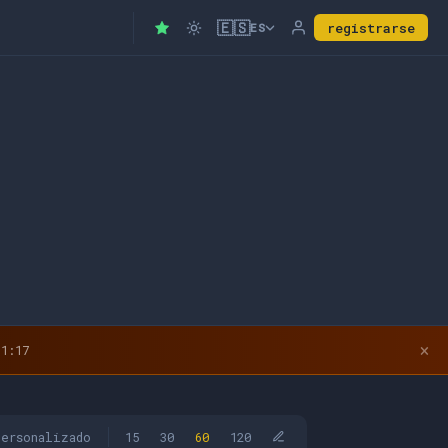
🇪🇸
registrarse
ES
×
1:16
personalizado
15
30
60
120