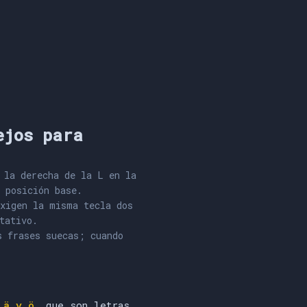
ejos para
 la derecha de la L en la
 posición base.
xigen la misma tecla dos
tativo.
s frases suecas; cuando
 ä y ö
, que son letras