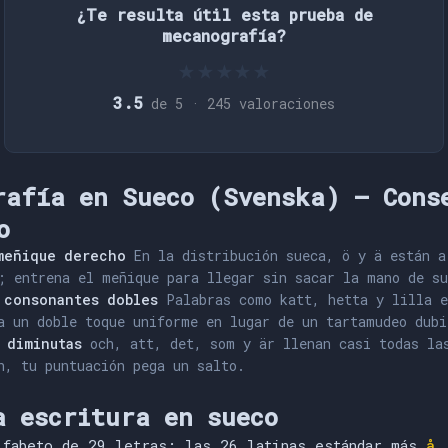
¿Te resulta útil esta prueba de
mecanografía?
★
★
★
★
★
3.5
de 5 ·
245
valoraciones
rafía en Sueco (Svenska) — Cons
o
meñique derecho
En la distribución sueca, ö y ä están a
; entrena el meñique para llegar sin sacar la mano de su
 consonantes dobles
Palabras como katt, hetta y lilla e
a un doble toque uniforme en lugar de un tartamudeo dubi
s diminutas
och, att, det, som y är llenan casi todas la
n, tu puntuación pega un salto.
a escritura en sueco
lfabeto de 29 letras: las 26 latinas estándar más
å,