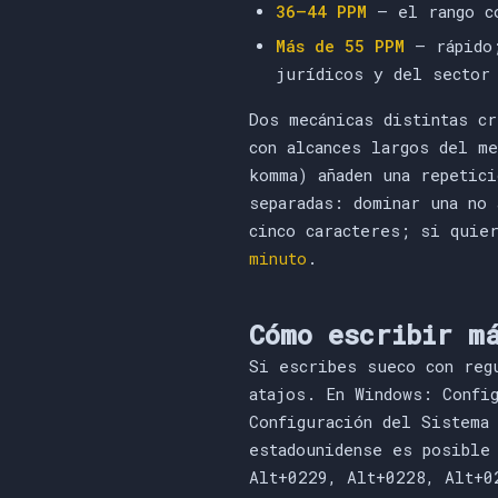
36–44 PPM
— el rango co
Más de 55 PPM
— rápido;
jurídicos y del sector
Dos mecánicas distintas c
con alcances largos del m
komma) añaden una repetic
separadas: dominar una no 
cinco caracteres; si quie
minuto
.
Cómo escribir m
Si escribes sueco con reg
atajos. En Windows: Confi
Configuración del Sistema
estadounidense es posible
Alt+0229, Alt+0228, Alt+0