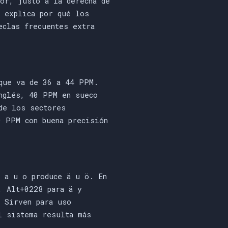
ior, justo a la derecha de
n explica por qué los
eclas frecuentes extra
 que va de 36 a 44 PPM.
nglés, 40 PPM en sueco
de los sectores
0 PPM con buena precisión
e a u o produce ä u ö. En
, Alt+0228 para ä y
. Sirven para uso
l sistema resulta más