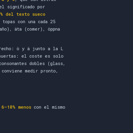
el significado por
% del texto sueco
 topas con una cada 25
año), äta (comer), öppna
recho: ö y ä junto a la L
muertas: el coste es solo
consonantes dobles (glass,
 conviene medir pronto,
n
6–10% menos
con el mismo
.