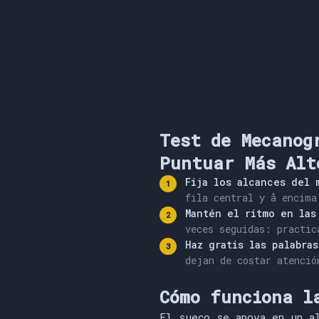
Test de Mecanog
Puntuar Más Alt
Fija los alcances del 
fila central y å encima
Mantén el ritmo en las
veces seguidas: practic
Haz gratis las palabra
dejan de costar atenció
Cómo funciona l
El sueco se apoya en un a