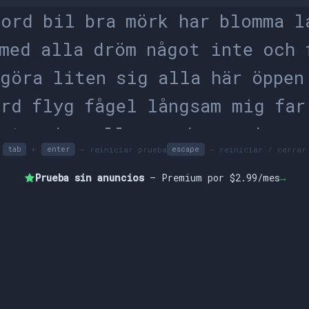
o
r
d
b
i
l
b
r
a
m
ö
r
k
h
a
r
b
l
o
m
m
a
l
m
e
d
a
l
l
a
d
r
ö
m
n
å
g
o
t
i
n
t
e
o
c
h
g
ö
r
a
l
i
t
e
n
s
i
g
a
l
l
a
h
ä
r
ö
p
p
e
n
o
r
d
f
l
y
g
f
å
g
e
l
l
å
n
g
s
a
m
m
i
g
f
a
r
n
s
t
e
r
j
a
g
e
l
l
e
r
v
a
c
k
e
r
v
a
d
s
v
a
+
– reiniciar prueba
– reiniciar / cerrar
tab
enter
escape
i
g
o
c
h
k
a
n
a
l
d
r
i
g
n
å
g
o
n
t
i
d
i
g
Prueba sin anuncios
— Premium por $2.99/mes
→
s
j
u
k
h
u
s
h
u
n
d
d
ö
r
r
r
e
g
n
t
r
ä
d
b
o
a
k
o
m
m
a
f
r
a
m
t
i
d
t
å
g
f
a
m
i
l
j
d
ö
d
r
ö
m
e
n
s
j
u
k
h
u
s
o
c
h
o
c
h
v
a
c
k
e