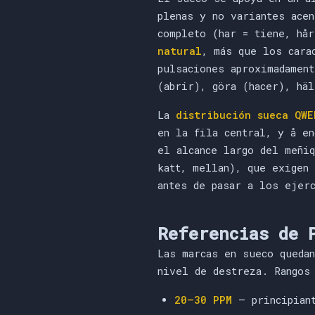
plenas y no variantes acen
completo (har = tiene, hå
natural
, más que los cara
pulsaciones aproximadament
(abrir), göra (hacer), häl
La
distribución sueca QWE
en la fila central, y å e
el alcance largo del meñi
katt, mellan), que exigen
antes de pasar a los ejer
Referencias de 
Las marcas en sueco queda
nivel de destreza. Rangos
20–30 PPM
— principiant