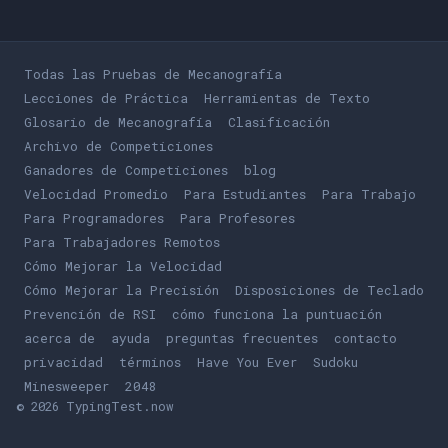
Todas las Pruebas de Mecanografía
Lecciones de Práctica
Herramientas de Texto
Glosario de Mecanografía
Clasificación
Archivo de Competiciones
Ganadores de Competiciones
blog
Velocidad Promedio
Para Estudiantes
Para Trabajo
Para Programadores
Para Profesores
Para Trabajadores Remotos
Cómo Mejorar la Velocidad
Cómo Mejorar la Precisión
Disposiciones de Teclado
Prevención de RSI
cómo funciona la puntuación
acerca de
ayuda
preguntas frecuentes
contacto
privacidad
términos
Play
Have You Ever
Play
Sudoku
Play
Minesweeper
Play
2048
© 2026 TypingTest.now