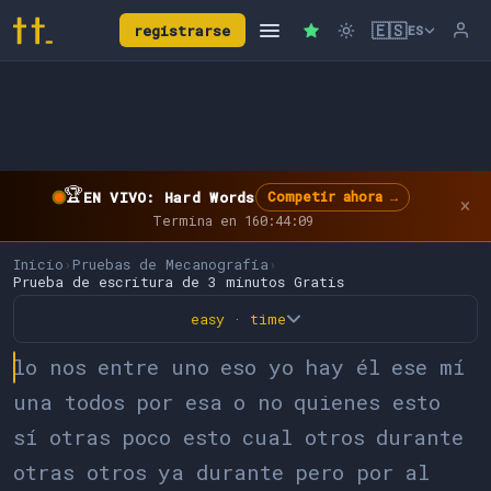
🇪🇸
registrarse
ES
🏆
EN VIVO: Hard Words
Competir ahora →
×
Termina en 160:44:09
Inicio
›
Pruebas de Mecanografía
›
Prueba de escritura de 3 minutos Gratis
easy · time
l
o
n
o
s
e
n
t
r
e
u
n
o
e
s
o
y
o
h
a
y
é
l
e
s
e
m
í
u
n
a
t
o
d
o
s
p
o
r
e
s
a
o
n
o
q
u
i
e
n
e
s
e
s
t
o
s
í
o
t
r
a
s
p
o
c
o
e
s
t
o
c
u
a
l
o
t
r
o
s
d
u
r
a
n
t
e
o
t
r
a
s
o
t
r
o
s
y
a
d
u
r
a
n
t
e
p
e
r
o
p
o
r
a
l