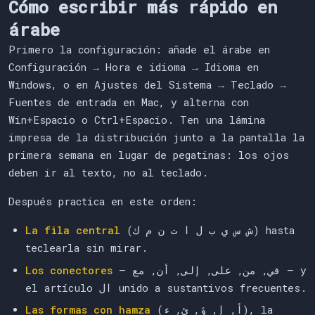
Cómo escribir más rápido en
árabe
Primero la configuración: añade el árabe en
Configuración → Hora e idioma → Idioma en
Windows, o en Ajustes del Sistema → Teclado →
Fuentes de entrada en Mac, y alterna con
Win+Espacio o Ctrl+Espacio. Ten una lámina
impresa de la distribución junto a la pantalla la
primera semana en lugar de pegatinas: los ojos
deben ir al texto, no al teclado.
Después practica en este orden:
La fila central
(ش س ي ب ل ا ت ن م ك) hasta
teclearla sin mirar.
Los conectores
— في, من, على, إلى, أن, مع — y
el artículo ال unido a sustantivos frecuentes.
Las formas con hamza
(أ, إ, ؤ, ئ, ء), la