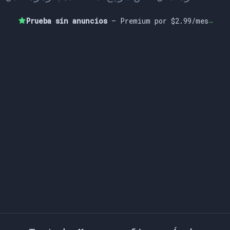
خ
ط
أ
ش
ج
ر
ة
ه
و
ن
ا
م
ك
ب
ي
ر
ق
ص
ي
ر
ع
ل
ى
ق
م
ر
أ
م
Prueba sin anuncios
— Premium por $2.99/mes
→
ص
ح
ي
ح
ن
ح
ن
ك
ت
ب
ج
م
ي
ل
ج
ب
ل
س
م
ع
ق
د
ر
ي
ح
ط
ق
س
أ
م
ل
ك
ت
ا
ب
ك
ي
ف
ن
ا
م
س
ع
ي
د
س
م
ع
م
د
ر
س
ة
ق
د
ي
م
أ
ن
ا
ح
ب
ر
أ
ى
ط
ع
ا
م
ك
ا
ن
ق
د
ي
م
ج
س
م
ق
ر
أ
ن
ه
ر
ه
ي
م
د
ر
س
ة
ع
ر
ف
أ
و
ل
ع
م
ل
ع
ل
ى
ل
م
ك
ت
ا
ب
ط
ع
ا
م
إ
ل
ى
ج
ا
ء
م
س
ا
ء
ج
د
ي
د
ب
ن
ت
ه
ن
ا
ط
ر
ي
ق
أ
ي
ك
ا
ن
ع
ل
ى
أ
ن
ت
ه
ن
ا
د
ا
ئ
م
ا
م
ا
ج
ب
ل
ب
ع
د
ن
ح
ن
ك
ر
س
ي
ش
ر
ب