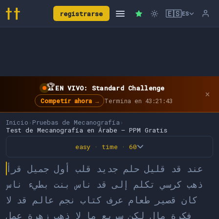
🇪🇸
registrarse
ES
🏆
EN VIVO: Standard Challenge
×
Competir ahora →
Termina en 43:21:43
Inicio
›
Pruebas de Mecanografía
›
Test de Mecanografía en Árabe — PPM Gratis
easy · time · 60
ع
ن
د
ق
د
ق
ل
ي
ل
ح
ل
م
ج
د
ي
د
ق
ل
ب
أ
و
ل
ج
م
ي
ل
ق
ر
أ
ذ
ه
ب
ك
ر
س
ي
ت
ك
ل
م
إ
ل
ى
ق
د
ن
ا
س
ب
ن
ت
ب
ط
ي
ء
ن
ا
س
ك
ا
ن
ق
ص
ي
ر
ط
ع
ا
م
ع
ر
ف
ك
ت
ا
ب
ن
ج
م
ع
ا
ل
م
ق
د
ل
ف
ك
ر
ة
م
ا
ل
ل
ك
ن
س
ر
ي
ع
م
ا
ل
ذ
ه
ب
ز
ه
ر
ة
ع
م
ل