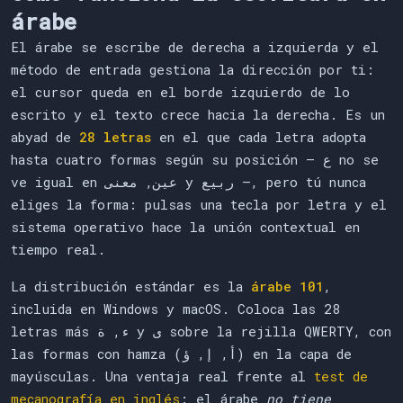
árabe
El árabe se escribe de derecha a izquierda y el
método de entrada gestiona la dirección por ti:
el cursor queda en el borde izquierdo de lo
escrito y el texto crece hacia la derecha. Es un
abyad de
28 letras
en el que cada letra adopta
hasta cuatro formas según su posición — ع no se
ve igual en عين, معنى y ربيع —, pero tú nunca
eliges la forma: pulsas una tecla por letra y el
sistema operativo hace la unión contextual en
tiempo real.
La distribución estándar es la
árabe 101
,
incluida en Windows y macOS. Coloca las 28
letras más ء, ة y ى sobre la rejilla QWERTY, con
las formas con hamza (أ, إ, ؤ) en la capa de
mayúsculas. Una ventaja real frente al
test de
mecanografía en inglés
: el árabe
no tiene